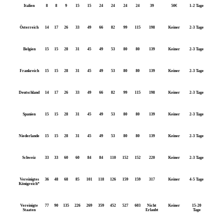
Italien
8
8
9
15
15
24
24
24
24
39
50€
1-2 Tage
Österreich
14
17
26
33
49
66
82
99
115
198
Keiner
2-3 Tage
Belgien
15
15
28
31
45
49
53
80
80
139
Keiner
2-3 Tage
Frankreich
15
15
28
31
45
49
53
80
80
139
Keiner
2-3 Tage
Deutschland
14
17
26
33
49
66
82
99
115
198
Keiner
2-3 Tage
Spanien
15
15
28
31
45
49
53
80
80
139
Keiner
2-3 Tage
Niederlande
15
15
28
31
45
49
53
80
80
139
Keiner
2-3 Tage
Schweiz
33
33
60
60
84
84
110
152
152
220
Keiner
2-3 Tage
Vereinigtes
36
48
68
85
101
118
126
159
159
317
Keiner
4-5 Tage
Königreich*
Vereinigte
77
90
135
226
269
359
452
527
603
Nicht
Keiner
15-20
Staaten
Erlaubt
Tage