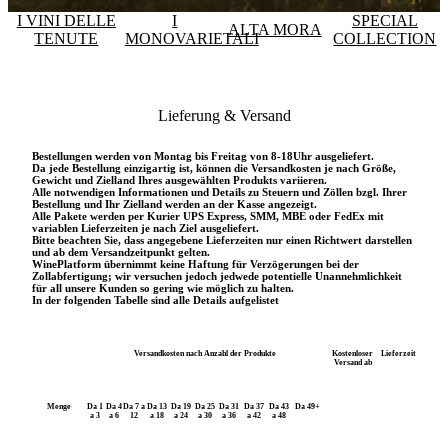
I VINI DELLE
I
SPECIAL
ALTA MORA
TENUTE
MONOVARIETALI
COLLECTION
Lieferung & Versand
Bestellungen werden von Montag bis Freitag von 8-18Uhr ausgeliefert.
Da jede Bestellung einzigartig ist, können die Versandkosten je nach Größe,
Gewicht und Zielland Ihres ausgewählten Produkts variieren.
Alle notwendigen Informationen und Details zu Steuern und Zöllen bzgl. Ihrer
Bestellung und Ihr Zielland werden an der Kasse angezeigt.
Alle Pakete werden per Kurier UPS Express, SMM, MBE oder FedEx mit
variablen Lieferzeiten je nach Ziel ausgeliefert.
Bitte beachten Sie, dass angegebene Lieferzeiten nur einen Richtwert darstellen
und ab dem Versandzeitpunkt gelten.
WinePlatform übernimmt keine Haftung für Verzögerungen bei der
Zollabfertigung; wir versuchen jedoch jedwede potentielle Unannehmlichkeit
für all unsere Kunden so gering wie möglich zu halten.
In der folgenden Tabelle sind alle Details aufgelistet
Versandkosten nach Anzahl der Produkte
Kostenloser
Lieferzeit
Versand ab
Menge
Da 1
Da 4
Da 7 a
Da 13
Da 19
Da 25
Da 31
Da 37
Da 43
Da 49+
a 3
a 6
12
a 18
a 24
a 30
a 36
a 42
a 48