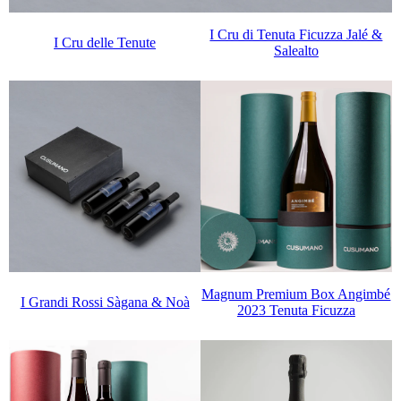
I Cru di Tenuta Ficuzza Jalé &
I Cru delle Tenute
Salealto
Magnum Premium Box Angimbé
I Grandi Rossi Sàgana & Noà
2023 Tenuta Ficuzza