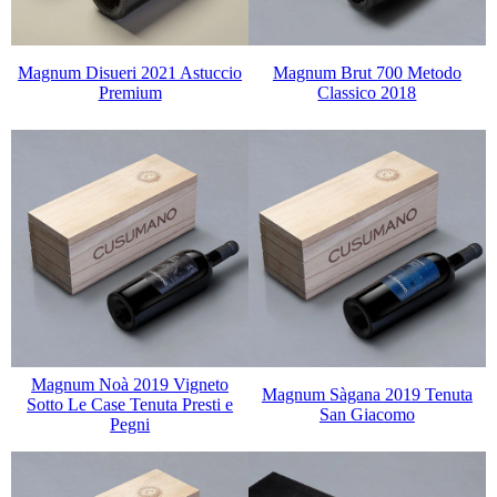
Magnum Disueri 2021 Astuccio
Magnum Brut 700 Metodo
Premium
Classico 2018
Magnum Noà 2019 Vigneto
Magnum Sàgana 2019 Tenuta
Sotto Le Case Tenuta Presti e
San Giacomo
Pegni