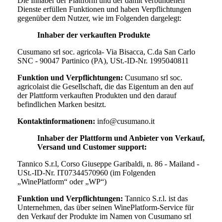
Die Inhaber der Plattform und der damit verbundenen
Dienste erfüllen Funktionen und haben Verpflichtungen
gegenüber dem Nutzer, wie im Folgenden dargelegt:
Inhaber der verkauften Produkte
Cusumano srl soc. agricola- Via Bisacca, C.da San Carlo
SNC - 90047 Partinico (PA), USt.-ID-Nr. 1995040811
Funktion und Verpflichtungen:
Cusumano srl soc.
agricola
ist die Gesellschaft, die das Eigentum an den auf
der Plattform verkauften Produkten und den darauf
befindlichen Marken besitzt.
Kontaktinformationen:
info@cusumano.it
Inhaber der Plattform und Anbieter von Verkauf,
Versand und Customer support:
Tannico S.r.l, Corso Giuseppe Garibaldi, n. 86 - Mailand -
USt.-ID-Nr. IT07344570960 (im Folgenden
„WinePlatform“ oder „WP“)
Funktion und Verpflichtungen:
Tannico S.r.l. ist das
Unternehmen, das über seinen WinePlatform-Service für
den Verkauf der Produkte im Namen von
Cusumano srl