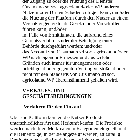
der Zugang zu oder die Nutzung des Dienstes
Cusumano srl soc. agricola
und/oder WP, anderen
Nutzern oder Dritten Schaden zufügen kann; und/oder
die Nutzung der Plattform durch den Nutzer zu einem
Verstoß gegen geltende Gesetze oder Vorschriften
führen kann; und/oder
im Falle von Ermittlungen, die aufgrund eines
Gerichtsverfahrens oder der Beteiligung einer
Behörde durchgeführt werden; und/oder
das Account von
Cusumano srl soc. agricola
und/oder
WP nach eigenem Ermessen und aus welchen
Gründen auch immer für unangemessen oder
beleidigend oder gegen den Vertrag verstoßend oder
nicht mit den Standards von
Cusumano srl soc.
agricola
und WP übereinstimmend gehalten wird.
VERKAUFS- UND
GESCHÄFTSBEDINGUNGEN
Verfahren für den Einkauf
Über die Plattform können die Nutzer Produkte
unterschiedlicher Art und Herkunft kaufen. Die Produkte
werden nach ihren Merkmalen in Kategorien eingeteilt und
die Reihenfolge, in der sie angezeigt werden, ist zufällig.
Der Nutzer muss die Produkte auswählen und den