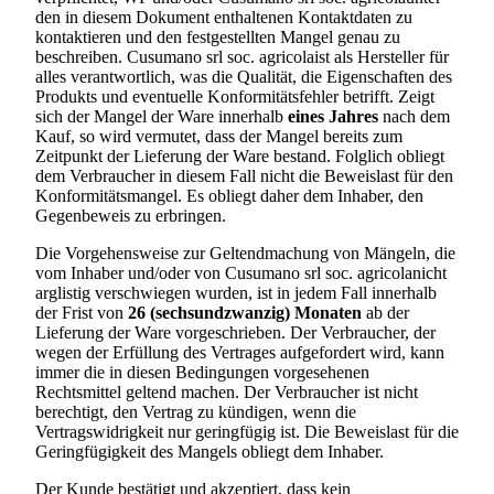
den in diesem Dokument enthaltenen Kontaktdaten zu
kontaktieren und den festgestellten Mangel genau zu
beschreiben.
Cusumano srl soc. agricola
ist als Hersteller für
alles verantwortlich, was die Qualität, die Eigenschaften des
Produkts und eventuelle Konformitätsfehler betrifft. Zeigt
sich der Mangel der Ware innerhalb
eines Jahres
nach dem
Kauf, so wird vermutet, dass der Mangel bereits zum
Zeitpunkt der Lieferung der Ware bestand. Folglich obliegt
dem Verbraucher in diesem Fall nicht die Beweislast für den
Konformitätsmangel. Es obliegt daher dem Inhaber, den
Gegenbeweis zu erbringen.
Die Vorgehensweise zur Geltendmachung von Mängeln, die
vom Inhaber und/oder von
Cusumano srl soc. agricola
nicht
arglistig verschwiegen wurden, ist in jedem Fall innerhalb
der Frist von
26 (sechsundzwanzig) Monaten
ab der
Lieferung der Ware vorgeschrieben. Der Verbraucher, der
wegen der Erfüllung des Vertrages aufgefordert wird, kann
immer die in diesen Bedingungen vorgesehenen
Rechtsmittel geltend machen. Der Verbraucher ist nicht
berechtigt, den Vertrag zu kündigen, wenn die
Vertragswidrigkeit nur geringfügig ist. Die Beweislast für die
Geringfügigkeit des Mangels obliegt dem Inhaber.
Der Kunde bestätigt und akzeptiert, dass kein