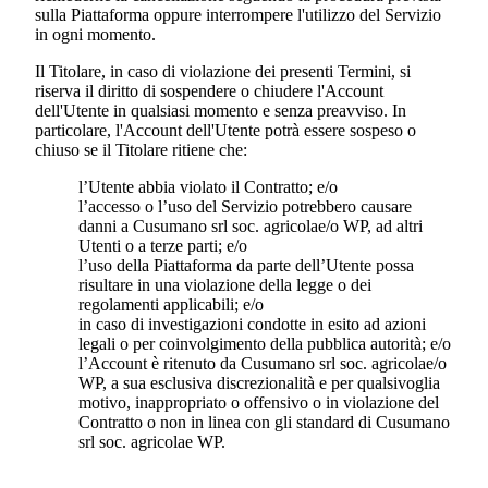
sulla Piattaforma oppure interrompere l'utilizzo del Servizio
in ogni momento.
Il Titolare, in caso di violazione dei presenti Termini, si
riserva il diritto di sospendere o chiudere l'Account
dell'Utente in qualsiasi momento e senza preavviso. In
particolare, l'Account dell'Utente potrà essere sospeso o
chiuso se il Titolare ritiene che:
l’Utente abbia violato il Contratto; e/o
l’accesso o l’uso del Servizio potrebbero causare
danni a
Cusumano srl soc. agricola
e/o WP, ad altri
Utenti o a terze parti; e/o
l’uso della Piattaforma da parte dell’Utente possa
risultare in una violazione della legge o dei
regolamenti applicabili; e/o
in caso di investigazioni condotte in esito ad azioni
legali o per coinvolgimento della pubblica autorità; e/o
l’Account è ritenuto da
Cusumano srl soc. agricola
e/o
WP, a sua esclusiva discrezionalità e per qualsivoglia
motivo, inappropriato o offensivo o in violazione del
Contratto o non in linea con gli standard di
Cusumano
srl soc. agricola
e WP.