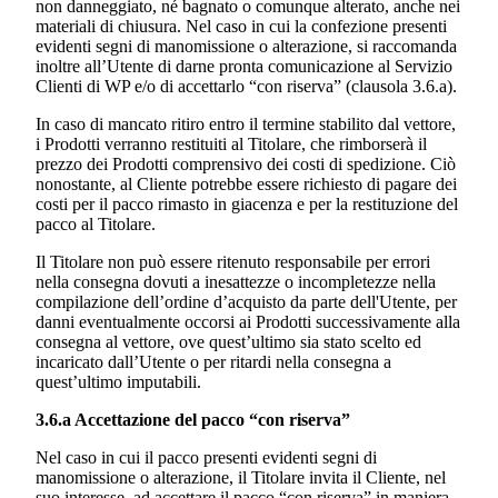
non danneggiato, né bagnato o comunque alterato, anche nei
materiali di chiusura. Nel caso in cui la confezione presenti
evidenti segni di manomissione o alterazione, si raccomanda
inoltre all’Utente di darne pronta comunicazione al Servizio
Clienti di WP e/o di accettarlo “con riserva” (clausola 3.6.a).
In caso di mancato ritiro entro il termine stabilito dal vettore,
i Prodotti verranno restituiti al Titolare, che rimborserà il
prezzo dei Prodotti comprensivo dei costi di spedizione. Ciò
nonostante, al Cliente potrebbe essere richiesto di pagare dei
costi per il pacco rimasto in giacenza e per la restituzione del
pacco al Titolare.
Il Titolare non può essere ritenuto responsabile per errori
nella consegna dovuti a inesattezze o incompletezze nella
compilazione dell’ordine d’acquisto da parte dell'Utente, per
danni eventualmente occorsi ai Prodotti successivamente alla
consegna al vettore, ove quest’ultimo sia stato scelto ed
incaricato dall’Utente o per ritardi nella consegna a
quest’ultimo imputabili.
3.6.a Accettazione del pacco “con riserva”
Nel caso in cui il pacco presenti evidenti segni di
manomissione o alterazione, il Titolare invita il Cliente, nel
suo interesse, ad accettare il pacco “con riserva” in maniera