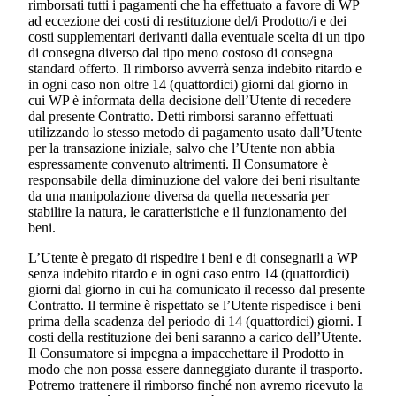
rimborsati tutti i pagamenti che ha effettuato a favore di WP
ad eccezione dei costi di restituzione del/i Prodotto/i e dei
costi supplementari derivanti dalla eventuale scelta di un tipo
di consegna diverso dal tipo meno costoso di consegna
standard offerto. Il rimborso avverrà senza indebito ritardo e
in ogni caso non oltre 14 (quattordici) giorni dal giorno in
cui WP è informata della decisione dell’Utente di recedere
dal presente Contratto. Detti rimborsi saranno effettuati
utilizzando lo stesso metodo di pagamento usato dall’Utente
per la transazione iniziale, salvo che l’Utente non abbia
espressamente convenuto altrimenti. Il Consumatore è
responsabile della diminuzione del valore dei beni risultante
da una manipolazione diversa da quella necessaria per
stabilire la natura, le caratteristiche e il funzionamento dei
beni.
L’Utente è pregato di rispedire i beni e di consegnarli a WP
senza indebito ritardo e in ogni caso entro 14 (quattordici)
giorni dal giorno in cui ha comunicato il recesso dal presente
Contratto. Il termine è rispettato se l’Utente rispedisce i beni
prima della scadenza del periodo di 14 (quattordici) giorni. I
costi della restituzione dei beni saranno a carico dell’Utente.
Il Consumatore si impegna a impacchettare il Prodotto in
modo che non possa essere danneggiato durante il trasporto.
Potremo trattenere il rimborso finché non avremo ricevuto la