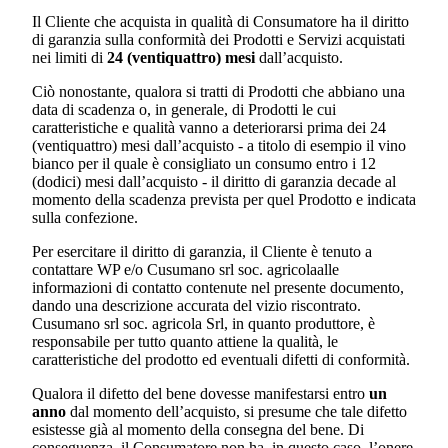
Il Cliente che acquista in qualità di Consumatore ha il diritto
di garanzia sulla conformità dei Prodotti e Servizi acquistati
nei limiti di
24 (ventiquattro) mesi
dall’acquisto.
Ciò nonostante, qualora si tratti di Prodotti che abbiano una
data di scadenza o, in generale, di Prodotti le cui
caratteristiche e qualità vanno a deteriorarsi prima dei 24
(ventiquattro) mesi dall’acquisto - a titolo di esempio il vino
bianco per il quale è consigliato un consumo entro i 12
(dodici) mesi dall’acquisto - il diritto di garanzia decade al
momento della scadenza prevista per quel Prodotto e indicata
sulla confezione.
Per esercitare il diritto di garanzia, il Cliente è tenuto a
contattare WP e/o
Cusumano srl soc. agricola
alle
informazioni di contatto contenute nel presente documento,
dando una descrizione accurata del vizio riscontrato.
Cusumano srl soc. agricola Srl
, in quanto produttore, è
responsabile per tutto quanto attiene la qualità, le
caratteristiche del prodotto ed eventuali difetti di conformità.
Qualora il difetto del bene dovesse manifestarsi entro
un
anno
dal momento dell’acquisto, si presume che tale difetto
esistesse già al momento della consegna del bene. Di
conseguenza, il Consumatore non ha, in questo caso, l’onere