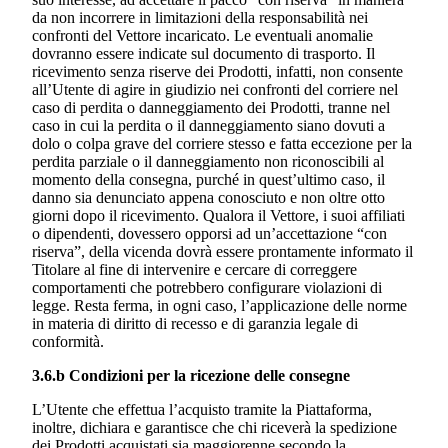
da non incorrere in limitazioni della responsabilità nei
confronti del Vettore incaricato. Le eventuali anomalie
dovranno essere indicate sul documento di trasporto. Il
ricevimento senza riserve dei Prodotti, infatti, non consente
all’Utente di agire in giudizio nei confronti del corriere nel
caso di perdita o danneggiamento dei Prodotti, tranne nel
caso in cui la perdita o il danneggiamento siano dovuti a
dolo o colpa grave del corriere stesso e fatta eccezione per la
perdita parziale o il danneggiamento non riconoscibili al
momento della consegna, purché in quest’ultimo caso, il
danno sia denunciato appena conosciuto e non oltre otto
giorni dopo il ricevimento. Qualora il Vettore, i suoi affiliati
o dipendenti, dovessero opporsi ad un’accettazione “con
riserva”, della vicenda dovrà essere prontamente informato il
Titolare al fine di intervenire e cercare di correggere
comportamenti che potrebbero configurare violazioni di
legge. Resta ferma, in ogni caso, l’applicazione delle norme
in materia di diritto di recesso e di garanzia legale di
conformità.
3.6.b Condizioni per la ricezione delle consegne
L’Utente che effettua l’acquisto tramite la Piattaforma,
inoltre, dichiara e garantisce che chi riceverà la spedizione
dei Prodotti acquistati sia maggiorenne secondo la