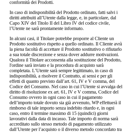
conformità dei Prodotti.
In caso di indisponibilità del Prodotto ordinato, fatti salvi i
diritti attribuiti all’Utente dalla legge, e, in particolare, dal
Capo XIV del Titolo II del Libro IV del codice civile,
l’Utente ne sarà prontamente informato.
In alcuni casi, il Titolare potrebbe proporre al Cliente un
Prodotto sostitutivo rispetto a quello ordinato. Il Cliente avrà
la piena facoltà di accettare il Prodotto sostitutivo o rifiutarlo
a sua totale discrezione e senza dover addurre motivazioni.
Qualora il Titolare acconsenta alla sostituzione del Prodotto,
l'ordine sarà inviato e la procedura di acquisto sarà
completata. L’Utente sarà sempre legittimato, in caso di
indisponibilità, a risolvere il Contratto, ai sensi e per gli
effetti di quanto previsto dall’art. 61, IV e V comma, del
Codice del Consumo. Nel caso in cui l’Utente si avvalga del
diritto di risoluzione ex art. 61, IV e V comma, Codice del
Consumo ovvero in ogni caso in cui il pagamento
dell’importo totale dovuto sia già avvenuto, WP effettuerà il
rimborso di tale importo senza indebito ritardo e, in ogni
caso, entro il termine massimo di 15 (quindici) giorni
lavorativi dalla data di incasso. Tale importo di norma sarà
accreditato sullo stesso metodo di pagamento utilizzato
dall’Utente per l’acquisto o il diverso metodo concordato tra