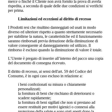
merce o finché il Cliente non avrà fornito la prova di averla
rispedita, a seconda di quale delle due condizioni si verifichi
per prima.
Limitazioni ed eccezioni al diritto di recesso
I Prodotti resi che risultino danneggiati od usati in modo
diverso ed ulteriore rispetto a quanto strettamente necessario
per stabilirne la natura, le caratteristiche ed il funzionamento
saranno rimborsati previa detrazione della diminuzione di
valore conseguente al danneggiamento od utilizzo. Il
rimborso è escluso quando la diminuzione di valore è totale.
L’Utente è pregato di inserire all’interno del pacco una copia
del documento di consegna ricevuto.
Il diritto di recesso, ai sensi dell'art. 59 del Codice del
Consumo, è in ogni caso escluso in relazione a:
i beni confezionati su misura o chiaramente
personalizzati;
la fornitura di beni che rischiano di deteriorarsi o
scadere rapidamente;
la fornitura di beni sigillati che non si prestano ad
essere restituiti per motivi igienici o connessi alla
protezione della salute e sono stati aperti dopo la