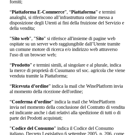
forniti;
“
Piattaforma E-Commerce
”, “
Piattaforma
” e termini
analoghi, si riferiscono all’infrastruttura online messa a
disposizione degli Utenti ai fini della fruizione del Servizio e
della vendita;
"
Sito web
", "
Sito
" si riferisce all'insieme di pagine web
ospitate su un server web raggiungibile dall’Utente tramite
un comune motore di ricerca e/o indirizzo web attraverso
l'uso di un browser web;
“
Prodotto
” e termini simili, al singolare e al plurale, indica
la merce di proprietà di
Cusumano srl soc. agricola
che viene
venduta tramite la Piattaforma;
“
Ricevuta d’ordine
” indica la mail che WinePlatform invia
al momento della ricezione dell'ordine;
“
Conferma d’ordine
” indica la mail che WinePlatform
invia nel momento della conclusione del Contratto di vendita
ed indicante anche i dati relativi alla spedizione di tutti o di
parte dei Prodotti acquistati;
"
Codice del Consumo
" indica il Codice del Consumo
italiano, Decreto Legislativo 6 settembre 2005, n. 206, come