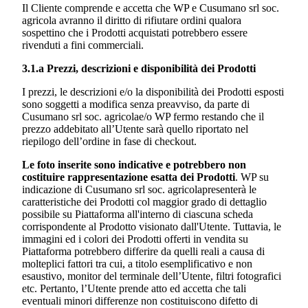
Il Cliente comprende e accetta che WP e
Cusumano srl soc.
agricola
avranno il diritto di rifiutare ordini qualora
sospettino che i Prodotti acquistati potrebbero essere
rivenduti a fini commerciali.
3.1.a Prezzi, descrizioni e disponibilità dei Prodotti
I prezzi, le descrizioni e/o la disponibilità dei Prodotti esposti
sono soggetti a modifica senza preavviso, da parte di
Cusumano srl soc. agricola
e/o WP fermo restando che il
prezzo addebitato all’Utente sarà quello riportato nel
riepilogo dell’ordine in fase di checkout.
Le foto inserite sono indicative e potrebbero non
costituire rappresentazione esatta dei Prodotti
. WP su
indicazione di
Cusumano srl soc. agricola
presenterà le
caratteristiche dei Prodotti col maggior grado di dettaglio
possibile su Piattaforma all'interno di ciascuna scheda
corrispondente al Prodotto visionato dall'Utente. Tuttavia, le
immagini ed i colori dei Prodotti offerti in vendita su
Piattaforma potrebbero differire da quelli reali a causa di
molteplici fattori tra cui, a titolo esemplificativo e non
esaustivo, monitor del terminale dell’Utente, filtri fotografici
etc. Pertanto, l’Utente prende atto ed accetta che tali
eventuali minori differenze non costituiscono difetto di