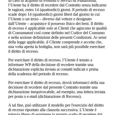
In caso di acquisto di Prodotti o Servizi su Piattaforma,
l’Utente ha il diritto di recedere dal Contratto senza indicarne
le ragioni, entro 14 (quattordici) giorni. Il periodo di recesso
scade dopo 14 (quattordici) giorni liberi dal giorno in cui
l’Utente o un terzo – diverso dal vettore e designato
dall’Utente – acquisisce il possesso fisico dei beni. Il diritto
di recesso è applicabile solo ai Clienti che agiscono in qualità
di Consumatori così come definito nel Codice del Consumo
e nella sezione definizioni delle presenti Condizioni. Ai sensi
della legge applicabile, il Cliente comprende e accetta che,
una volta aperta la bottiglia, non sarà più possibile esercitare
il diritto di recesso.
Per esercitare il diritto di recesso, l’Utente è tenuto a
informare WP della decisione di recedere tramite una
dichiarazione esplicita inviata ai contatti indicati e prima
della scadenza del periodo di recesso.
Per esercitare il diritto di recesso, dovrà informarci della sua
decisione di recedere dal presente Contratto tramite una
dichiarazione inequivocabile, ad esempio, una lettera inviata
per posta o e-mail (dichiarazione di Recesso).
A tal fine, può utilizzare il modello per l'esercizio del diritto
di recesso riportato alla clausola successiva. L'Utente è
tuttavia libero di esprimere la propria scelta di recedere dal