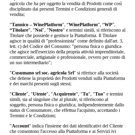
agricola
che ha per oggetto la vendita di Prodotti come così
disciplinato dai presenti Termini e Condizioni generali di
vendita;
“
Tannico – WinePlatform
", “
WinePlatform
”, “
WP
”,
“Titolare
”, "
Noi
", "
Nostro
" e termini simili, si riferiscono al
Titolare che possiede e gestisce la Piattaforma. Il Titolare
agisce in qualità di "professionista" come definito dall'art. 3,
lett. c) del Codice del Consumo: "persona fisica o giuridica
che agisce nell'esercizio della propria attività imprenditoriale,
commerciale, artigianale o professionale, ovvero per conto di
un suo intermediario";
"
Cusumano srl soc. agricola Srl
"
si riferisce alla società
che detiene la proprietà dei Prodotti venduti sulla Piattaforma
e dei marchi presenti sugli stessi;
"
Cliente
", "
Utente
", "
Acquirente
", "
Tu
", "
Tuo
" e termini
simili, sia al singolare che al plurale, si riferiscono al
soggetto, persona fisica o giuridica, indipendentemente dallo
status di Consumatore, che effettua l'acquisto, accettando i
Termini e le Condizioni;
"
Account
" indica l'insieme dei dati identificativi del Cliente
che consentono l'accesso alla Piattaforma e ai Servizi ivi