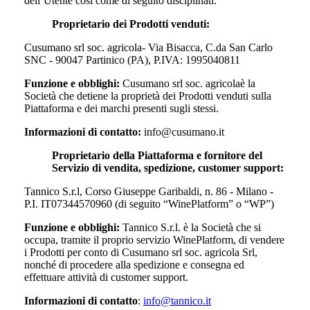
dell’Utente così come di seguito disciplinati:
Proprietario dei Prodotti venduti:
Cusumano srl soc. agricola- Via Bisacca, C.da San Carlo
SNC - 90047 Partinico (PA), P.IVA: 1995040811
Funzione e obblighi:
Cusumano srl soc. agricola
è la
Società che detiene la proprietà dei Prodotti venduti sulla
Piattaforma e dei marchi presenti sugli stessi.
Informazioni di contatto:
info@cusumano.it
Proprietario della Piattaforma e fornitore del
Servizio di vendita, spedizione, customer support:
Tannico S.r.l, Corso Giuseppe Garibaldi, n. 86 - Milano -
P.I. IT07344570960 (di seguito “WinePlatform” o “WP”)
Funzione e obblighi:
Tannico S.r.l. è la Società che si
occupa, tramite il proprio servizio WinePlatform, di vendere
i Prodotti per conto di
Cusumano srl soc. agricola Srl
,
nonché di procedere alla spedizione e consegna ed
effettuare attività di customer support.
Informazioni di contatto
:
info@tannico.it