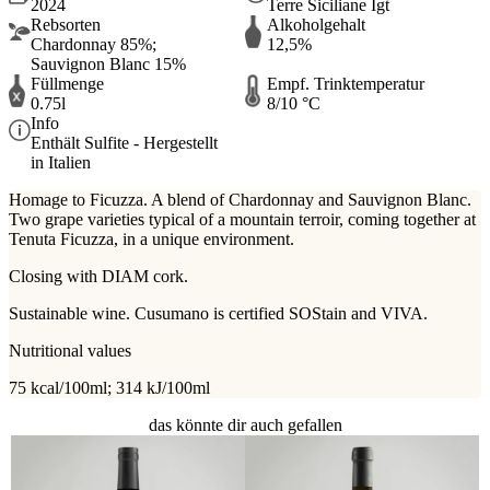
2024
Terre Siciliane Igt
Rebsorten
Alkoholgehalt
Chardonnay 85%;
12,5%
Sauvignon Blanc 15%
Füllmenge
Empf. Trinktemperatur
0.75l
8/10 °C
Info
Enthält Sulfite - Hergestellt
in Italien
Homage to Ficuzza.
A blend of Chardonnay and Sauvignon Blanc.
Two grape varieties typical of a mountain terroir, coming together at
Tenuta Ficuzza, in a unique environment.
Closing with DIAM cork.
Sustainable wine. Cusumano is certified SOStain and VIVA.
Nutritional values
75 kcal/100ml; 314 kJ/100ml
das könnte dir auch gefallen