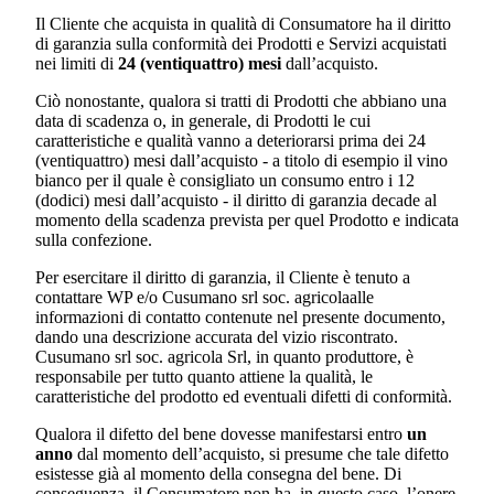
Il Cliente che acquista in qualità di Consumatore ha il diritto
di garanzia sulla conformità dei Prodotti e Servizi acquistati
nei limiti di
24 (ventiquattro) mesi
dall’acquisto.
Ciò nonostante, qualora si tratti di Prodotti che abbiano una
data di scadenza o, in generale, di Prodotti le cui
caratteristiche e qualità vanno a deteriorarsi prima dei 24
(ventiquattro) mesi dall’acquisto - a titolo di esempio il vino
bianco per il quale è consigliato un consumo entro i 12
(dodici) mesi dall’acquisto - il diritto di garanzia decade al
momento della scadenza prevista per quel Prodotto e indicata
sulla confezione.
Per esercitare il diritto di garanzia, il Cliente è tenuto a
contattare WP e/o
Cusumano srl soc. agricola
alle
informazioni di contatto contenute nel presente documento,
dando una descrizione accurata del vizio riscontrato.
Cusumano srl soc. agricola Srl
, in quanto produttore, è
responsabile per tutto quanto attiene la qualità, le
caratteristiche del prodotto ed eventuali difetti di conformità.
Qualora il difetto del bene dovesse manifestarsi entro
un
anno
dal momento dell’acquisto, si presume che tale difetto
esistesse già al momento della consegna del bene. Di
conseguenza, il Consumatore non ha, in questo caso, l’onere