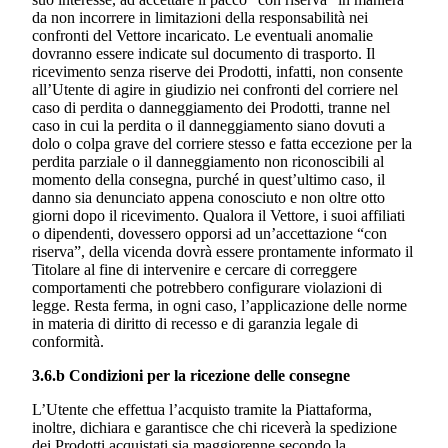
da non incorrere in limitazioni della responsabilità nei
confronti del Vettore incaricato. Le eventuali anomalie
dovranno essere indicate sul documento di trasporto. Il
ricevimento senza riserve dei Prodotti, infatti, non consente
all’Utente di agire in giudizio nei confronti del corriere nel
caso di perdita o danneggiamento dei Prodotti, tranne nel
caso in cui la perdita o il danneggiamento siano dovuti a
dolo o colpa grave del corriere stesso e fatta eccezione per la
perdita parziale o il danneggiamento non riconoscibili al
momento della consegna, purché in quest’ultimo caso, il
danno sia denunciato appena conosciuto e non oltre otto
giorni dopo il ricevimento. Qualora il Vettore, i suoi affiliati
o dipendenti, dovessero opporsi ad un’accettazione “con
riserva”, della vicenda dovrà essere prontamente informato il
Titolare al fine di intervenire e cercare di correggere
comportamenti che potrebbero configurare violazioni di
legge. Resta ferma, in ogni caso, l’applicazione delle norme
in materia di diritto di recesso e di garanzia legale di
conformità.
3.6.b Condizioni per la ricezione delle consegne
L’Utente che effettua l’acquisto tramite la Piattaforma,
inoltre, dichiara e garantisce che chi riceverà la spedizione
dei Prodotti acquistati sia maggiorenne secondo la