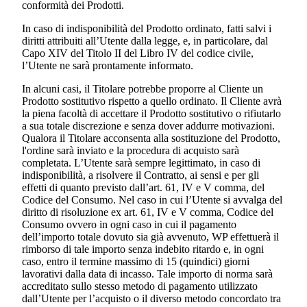
conformità dei Prodotti.
In caso di indisponibilità del Prodotto ordinato, fatti salvi i
diritti attribuiti all’Utente dalla legge, e, in particolare, dal
Capo XIV del Titolo II del Libro IV del codice civile,
l’Utente ne sarà prontamente informato.
In alcuni casi, il Titolare potrebbe proporre al Cliente un
Prodotto sostitutivo rispetto a quello ordinato. Il Cliente avrà
la piena facoltà di accettare il Prodotto sostitutivo o rifiutarlo
a sua totale discrezione e senza dover addurre motivazioni.
Qualora il Titolare acconsenta alla sostituzione del Prodotto,
l'ordine sarà inviato e la procedura di acquisto sarà
completata. L’Utente sarà sempre legittimato, in caso di
indisponibilità, a risolvere il Contratto, ai sensi e per gli
effetti di quanto previsto dall’art. 61, IV e V comma, del
Codice del Consumo. Nel caso in cui l’Utente si avvalga del
diritto di risoluzione ex art. 61, IV e V comma, Codice del
Consumo ovvero in ogni caso in cui il pagamento
dell’importo totale dovuto sia già avvenuto, WP effettuerà il
rimborso di tale importo senza indebito ritardo e, in ogni
caso, entro il termine massimo di 15 (quindici) giorni
lavorativi dalla data di incasso. Tale importo di norma sarà
accreditato sullo stesso metodo di pagamento utilizzato
dall’Utente per l’acquisto o il diverso metodo concordato tra