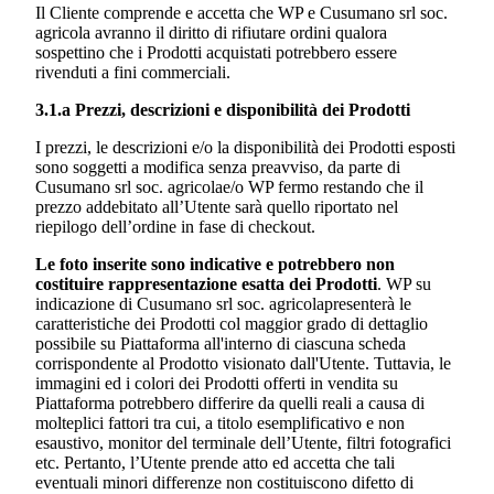
Il Cliente comprende e accetta che WP e
Cusumano srl soc.
agricola
avranno il diritto di rifiutare ordini qualora
sospettino che i Prodotti acquistati potrebbero essere
rivenduti a fini commerciali.
3.1.a Prezzi, descrizioni e disponibilità dei Prodotti
I prezzi, le descrizioni e/o la disponibilità dei Prodotti esposti
sono soggetti a modifica senza preavviso, da parte di
Cusumano srl soc. agricola
e/o WP fermo restando che il
prezzo addebitato all’Utente sarà quello riportato nel
riepilogo dell’ordine in fase di checkout.
Le foto inserite sono indicative e potrebbero non
costituire rappresentazione esatta dei Prodotti
. WP su
indicazione di
Cusumano srl soc. agricola
presenterà le
caratteristiche dei Prodotti col maggior grado di dettaglio
possibile su Piattaforma all'interno di ciascuna scheda
corrispondente al Prodotto visionato dall'Utente. Tuttavia, le
immagini ed i colori dei Prodotti offerti in vendita su
Piattaforma potrebbero differire da quelli reali a causa di
molteplici fattori tra cui, a titolo esemplificativo e non
esaustivo, monitor del terminale dell’Utente, filtri fotografici
etc. Pertanto, l’Utente prende atto ed accetta che tali
eventuali minori differenze non costituiscono difetto di