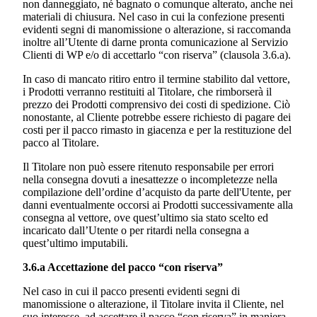
non danneggiato, né bagnato o comunque alterato, anche nei
materiali di chiusura. Nel caso in cui la confezione presenti
evidenti segni di manomissione o alterazione, si raccomanda
inoltre all’Utente di darne pronta comunicazione al Servizio
Clienti di WP e/o di accettarlo “con riserva” (clausola 3.6.a).
In caso di mancato ritiro entro il termine stabilito dal vettore,
i Prodotti verranno restituiti al Titolare, che rimborserà il
prezzo dei Prodotti comprensivo dei costi di spedizione. Ciò
nonostante, al Cliente potrebbe essere richiesto di pagare dei
costi per il pacco rimasto in giacenza e per la restituzione del
pacco al Titolare.
Il Titolare non può essere ritenuto responsabile per errori
nella consegna dovuti a inesattezze o incompletezze nella
compilazione dell’ordine d’acquisto da parte dell'Utente, per
danni eventualmente occorsi ai Prodotti successivamente alla
consegna al vettore, ove quest’ultimo sia stato scelto ed
incaricato dall’Utente o per ritardi nella consegna a
quest’ultimo imputabili.
3.6.a Accettazione del pacco “con riserva”
Nel caso in cui il pacco presenti evidenti segni di
manomissione o alterazione, il Titolare invita il Cliente, nel
suo interesse, ad accettare il pacco “con riserva” in maniera