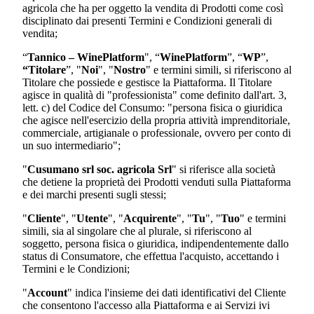
agricola
che ha per oggetto la vendita di Prodotti come così
disciplinato dai presenti Termini e Condizioni generali di
vendita;
“
Tannico – WinePlatform
", “
WinePlatform
”, “
WP
”,
“Titolare
”, "
Noi
", "
Nostro
" e termini simili, si riferiscono al
Titolare che possiede e gestisce la Piattaforma. Il Titolare
agisce in qualità di "professionista" come definito dall'art. 3,
lett. c) del Codice del Consumo: "persona fisica o giuridica
che agisce nell'esercizio della propria attività imprenditoriale,
commerciale, artigianale o professionale, ovvero per conto di
un suo intermediario";
"
Cusumano srl soc. agricola Srl
"
si riferisce alla società
che detiene la proprietà dei Prodotti venduti sulla Piattaforma
e dei marchi presenti sugli stessi;
"
Cliente
", "
Utente
", "
Acquirente
", "
Tu
", "
Tuo
" e termini
simili, sia al singolare che al plurale, si riferiscono al
soggetto, persona fisica o giuridica, indipendentemente dallo
status di Consumatore, che effettua l'acquisto, accettando i
Termini e le Condizioni;
"
Account
" indica l'insieme dei dati identificativi del Cliente
che consentono l'accesso alla Piattaforma e ai Servizi ivi