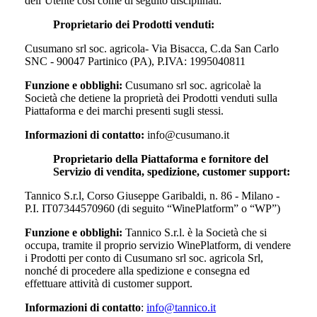
dell’Utente così come di seguito disciplinati:
Proprietario dei Prodotti venduti:
Cusumano srl soc. agricola- Via Bisacca, C.da San Carlo
SNC - 90047 Partinico (PA), P.IVA: 1995040811
Funzione e obblighi:
Cusumano srl soc. agricola
è la
Società che detiene la proprietà dei Prodotti venduti sulla
Piattaforma e dei marchi presenti sugli stessi.
Informazioni di contatto:
info@cusumano.it
Proprietario della Piattaforma e fornitore del
Servizio di vendita, spedizione, customer support:
Tannico S.r.l, Corso Giuseppe Garibaldi, n. 86 - Milano -
P.I. IT07344570960 (di seguito “WinePlatform” o “WP”)
Funzione e obblighi:
Tannico S.r.l. è la Società che si
occupa, tramite il proprio servizio WinePlatform, di vendere
i Prodotti per conto di
Cusumano srl soc. agricola Srl
,
nonché di procedere alla spedizione e consegna ed
effettuare attività di customer support.
Informazioni di contatto
:
info@tannico.it