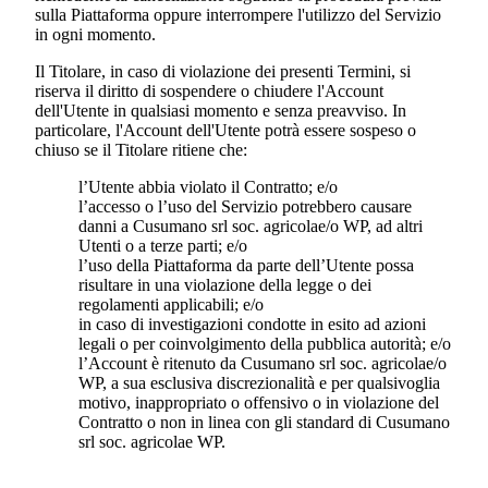
sulla Piattaforma oppure interrompere l'utilizzo del Servizio
in ogni momento.
Il Titolare, in caso di violazione dei presenti Termini, si
riserva il diritto di sospendere o chiudere l'Account
dell'Utente in qualsiasi momento e senza preavviso. In
particolare, l'Account dell'Utente potrà essere sospeso o
chiuso se il Titolare ritiene che:
l’Utente abbia violato il Contratto; e/o
l’accesso o l’uso del Servizio potrebbero causare
danni a
Cusumano srl soc. agricola
e/o WP, ad altri
Utenti o a terze parti; e/o
l’uso della Piattaforma da parte dell’Utente possa
risultare in una violazione della legge o dei
regolamenti applicabili; e/o
in caso di investigazioni condotte in esito ad azioni
legali o per coinvolgimento della pubblica autorità; e/o
l’Account è ritenuto da
Cusumano srl soc. agricola
e/o
WP, a sua esclusiva discrezionalità e per qualsivoglia
motivo, inappropriato o offensivo o in violazione del
Contratto o non in linea con gli standard di
Cusumano
srl soc. agricola
e WP.