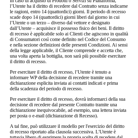
In caso di acquisto di Prodotti o Servizi su Piattaforma,
l’Utente ha il diritto di recedere dal Contratto senza indicarne
le ragioni, entro 14 (quattordici) giorni. Il periodo di recesso
scade dopo 14 (quattordici) giorni liberi dal giorno in cui
l’Utente o un terzo – diverso dal vettore e designato
dall’Utente – acquisisce il possesso fisico dei beni. Il diritto
di recesso è applicabile solo ai Clienti che agiscono in qualità
di Consumatori così come definito nel Codice del Consumo
e nella sezione definizioni delle presenti Condizioni. Ai sensi
della legge applicabile, il Cliente comprende e accetta che,
una volta aperta la bottiglia, non sarà più possibile esercitare
il diritto di recesso.
Per esercitare il diritto di recesso, l’Utente è tenuto a
informare WP della decisione di recedere tramite una
dichiarazione esplicita inviata ai contatti indicati e prima
della scadenza del periodo di recesso.
Per esercitare il diritto di recesso, dovrà informarci della sua
decisione di recedere dal presente Contratto tramite una
dichiarazione inequivocabile, ad esempio, una lettera inviata
per posta o e-mail (dichiarazione di Recesso).
A tal fine, può utilizzare il modello per l'esercizio del diritto
di recesso riportato alla clausola successiva. L'Utente è
tuttavia libero di esprimere la propria scelta di recedere dal