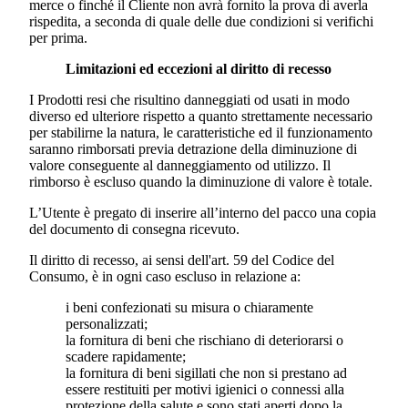
merce o finché il Cliente non avrà fornito la prova di averla
rispedita, a seconda di quale delle due condizioni si verifichi
per prima.
Limitazioni ed eccezioni al diritto di recesso
I Prodotti resi che risultino danneggiati od usati in modo
diverso ed ulteriore rispetto a quanto strettamente necessario
per stabilirne la natura, le caratteristiche ed il funzionamento
saranno rimborsati previa detrazione della diminuzione di
valore conseguente al danneggiamento od utilizzo. Il
rimborso è escluso quando la diminuzione di valore è totale.
L’Utente è pregato di inserire all’interno del pacco una copia
del documento di consegna ricevuto.
Il diritto di recesso, ai sensi dell'art. 59 del Codice del
Consumo, è in ogni caso escluso in relazione a:
i beni confezionati su misura o chiaramente
personalizzati;
la fornitura di beni che rischiano di deteriorarsi o
scadere rapidamente;
la fornitura di beni sigillati che non si prestano ad
essere restituiti per motivi igienici o connessi alla
protezione della salute e sono stati aperti dopo la