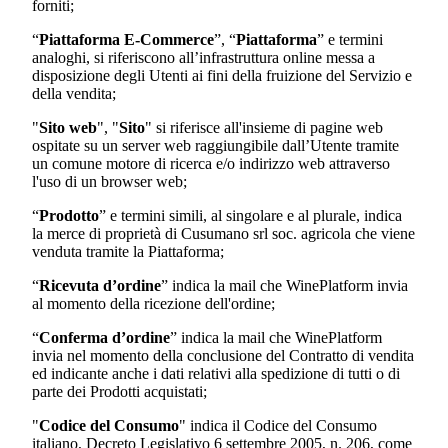
forniti;
“
Piattaforma E-Commerce
”, “
Piattaforma
” e termini
analoghi, si riferiscono all’infrastruttura online messa a
disposizione degli Utenti ai fini della fruizione del Servizio e
della vendita;
"
Sito web
", "
Sito
" si riferisce all'insieme di pagine web
ospitate su un server web raggiungibile dall’Utente tramite
un comune motore di ricerca e/o indirizzo web attraverso
l'uso di un browser web;
“
Prodotto
” e termini simili, al singolare e al plurale, indica
la merce di proprietà di
Cusumano srl soc. agricola
che viene
venduta tramite la Piattaforma;
“
Ricevuta d’ordine
” indica la mail che WinePlatform invia
al momento della ricezione dell'ordine;
“
Conferma d’ordine
” indica la mail che WinePlatform
invia nel momento della conclusione del Contratto di vendita
ed indicante anche i dati relativi alla spedizione di tutti o di
parte dei Prodotti acquistati;
"
Codice del Consumo
" indica il Codice del Consumo
italiano, Decreto Legislativo 6 settembre 2005, n. 206, come