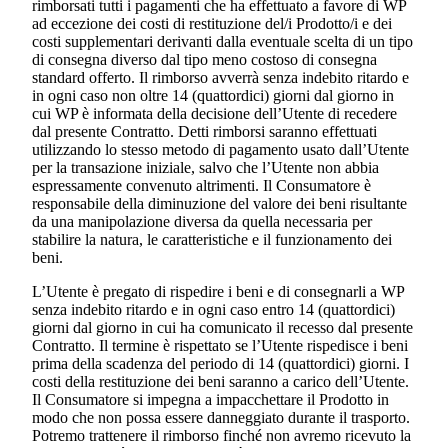
rimborsati tutti i pagamenti che ha effettuato a favore di WP
ad eccezione dei costi di restituzione del/i Prodotto/i e dei
costi supplementari derivanti dalla eventuale scelta di un tipo
di consegna diverso dal tipo meno costoso di consegna
standard offerto. Il rimborso avverrà senza indebito ritardo e
in ogni caso non oltre 14 (quattordici) giorni dal giorno in
cui WP è informata della decisione dell’Utente di recedere
dal presente Contratto. Detti rimborsi saranno effettuati
utilizzando lo stesso metodo di pagamento usato dall’Utente
per la transazione iniziale, salvo che l’Utente non abbia
espressamente convenuto altrimenti. Il Consumatore è
responsabile della diminuzione del valore dei beni risultante
da una manipolazione diversa da quella necessaria per
stabilire la natura, le caratteristiche e il funzionamento dei
beni.
L’Utente è pregato di rispedire i beni e di consegnarli a WP
senza indebito ritardo e in ogni caso entro 14 (quattordici)
giorni dal giorno in cui ha comunicato il recesso dal presente
Contratto. Il termine è rispettato se l’Utente rispedisce i beni
prima della scadenza del periodo di 14 (quattordici) giorni. I
costi della restituzione dei beni saranno a carico dell’Utente.
Il Consumatore si impegna a impacchettare il Prodotto in
modo che non possa essere danneggiato durante il trasporto.
Potremo trattenere il rimborso finché non avremo ricevuto la