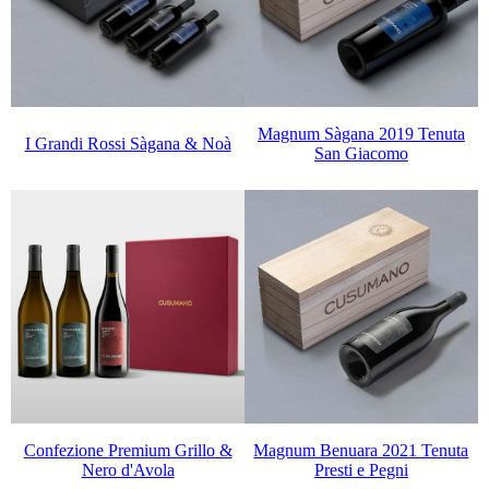
Magnum Sàgana 2019 Tenuta
I Grandi Rossi Sàgana & Noà
San Giacomo
Confezione Premium Grillo &
Magnum Benuara 2021 Tenuta
Nero d'Avola
Presti e Pegni