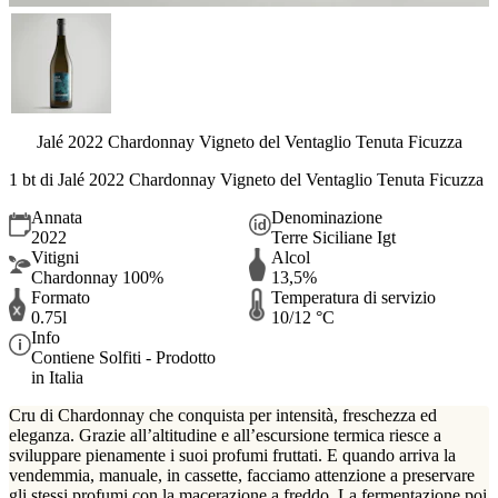
Jalé 2022 Chardonnay Vigneto del Ventaglio Tenuta Ficuzza
1 bt di Jalé 2022 Chardonnay Vigneto del Ventaglio Tenuta Ficuzza
Annata
Denominazione
2022
Terre Siciliane Igt
Vitigni
Alcol
Chardonnay 100%
13,5%
Formato
Temperatura di servizio
0.75l
10/12 °C
Info
Contiene Solfiti - Prodotto
in Italia
Cru di Chardonnay che conquista per intensità, freschezza
ed
eleganza.
Grazie all’altitudine e all’escursione termica riesce a
sviluppare pienamente i suoi profumi fruttati. E quando arriva la
vendemmia, manuale, in cassette, facciamo attenzione a preservare
gli stessi profumi con la macerazione a freddo. La fermentazione poi