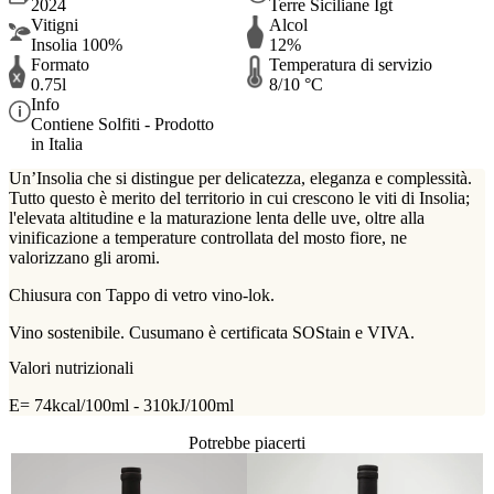
2024
Terre Siciliane Igt
Vitigni
Alcol
Insolia 100%
12%
Formato
Temperatura di servizio
0.75l
8/10 °C
Info
Contiene Solfiti - Prodotto
in Italia
Un’Insolia che si distingue per delicatezza, eleganza e complessità.
Tutto questo è merito del territorio in cui crescono le viti di Insolia;
l'elevata altitudine e la maturazione lenta delle uve, oltre alla
vinificazione a temperature controllata del mosto fiore, ne
valorizzano gli aromi.
Chiusura con Tappo di vetro vino-lok.
Vino sostenibile. Cusumano è certificata SOStain e VIVA.
Valori nutrizionali
E= 74kcal/100ml - 310kJ/100ml
Potrebbe piacerti