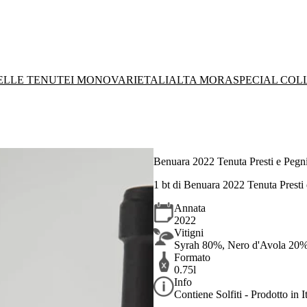
DELLE TENUTE
I MONOVARIETALI
ALTA MORA
SPECIAL COL
Benuara 2022 Tenuta Presti e Pegni
1 bt di Benuara 2022 Tenuta Presti 
Annata
2022
Vitigni
Syrah 80%, Nero d'Avola 20
Formato
0.75l
Info
Contiene Solfiti - Prodotto in It