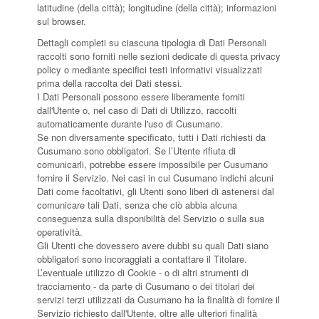
latitudine (della città); longitudine (della città); informazioni
sul browser.
Dettagli completi su ciascuna tipologia di Dati Personali
raccolti sono forniti nelle sezioni dedicate di questa privacy
policy o mediante specifici testi informativi visualizzati
prima della raccolta dei Dati stessi.
I Dati Personali possono essere liberamente forniti
dall'Utente o, nel caso di Dati di Utilizzo, raccolti
automaticamente durante l'uso di Cusumano.
Se non diversamente specificato, tutti i Dati richiesti da
Cusumano sono obbligatori. Se l’Utente rifiuta di
comunicarli, potrebbe essere impossibile per Cusumano
fornire il Servizio. Nei casi in cui Cusumano indichi alcuni
Dati come facoltativi, gli Utenti sono liberi di astenersi dal
comunicare tali Dati, senza che ciò abbia alcuna
conseguenza sulla disponibilità del Servizio o sulla sua
operatività.
Gli Utenti che dovessero avere dubbi su quali Dati siano
obbligatori sono incoraggiati a contattare il Titolare.
L’eventuale utilizzo di Cookie - o di altri strumenti di
tracciamento - da parte di Cusumano o dei titolari dei
servizi terzi utilizzati da Cusumano ha la finalità di fornire il
Servizio richiesto dall'Utente, oltre alle ulteriori finalità