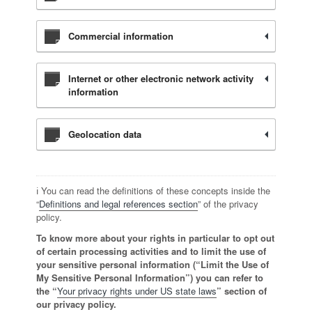
Commercial information
Internet or other electronic network activity
information
Geolocation data
ℹ️ You can read the definitions of these concepts inside the
“
Definitions and legal references section
” of the privacy
policy.
To know more about your rights in particular to opt out
of certain processing activities and to limit the use of
your sensitive personal information (“Limit the Use of
My Sensitive Personal Information”) you can refer to
the “
Your privacy rights under US state laws
” section of
our privacy policy.