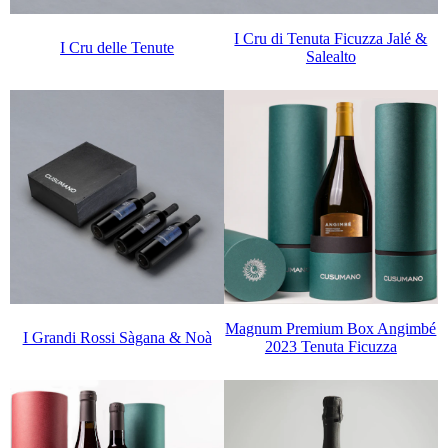
I Cru di Tenuta Ficuzza Jalé &
I Cru delle Tenute
Salealto
Magnum Premium Box Angimbé
I Grandi Rossi Sàgana & Noà
2023 Tenuta Ficuzza