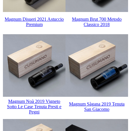
Magnum Disueri 2021 Astuccio
Magnum Brut 700 Metodo
Premium
Classico 2018
Magnum Noà 2019 Vigneto
Magnum Sàgana 2019 Tenuta
Sotto Le Case Tenuta Presti e
San Giacomo
Pegni