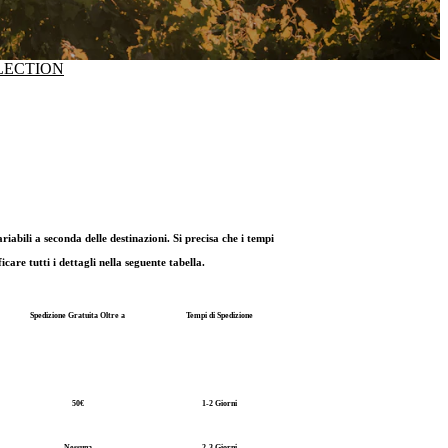
LECTION
bili a seconda delle destinazioni. Si precisa che i tempi
are tutti i dettagli nella seguente tabella.
Spedizione Gratuita Oltre a
Tempi di Spedizione
50€
1-2 Giorni
Nessuna
2-3 Giorni