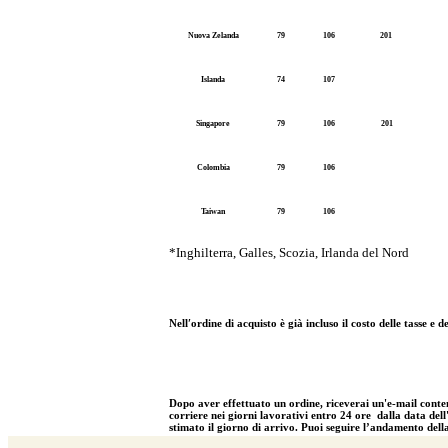
Nuova Zelanda
79
106
201
Islanda
74
107
Singapore
79
106
201
Colombia
79
106
Taiwan
79
106
*Inghilterra, Galles, Scozia, Irlanda del Nord
Nell′ordine di acquisto è già incluso il costo delle tasse 
Dopo aver effettuato un ordine, riceverai un'e-mail contene
corriere nei giorni lavorativi entro 24 ore dalla data dell
stimato il giorno di arrivo. Puoi seguire l’andamento dell