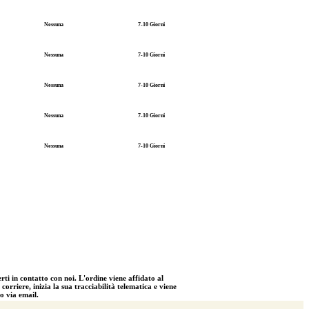
Nessuna
7-10 Giorni
Nessuna
7-10 Giorni
Nessuna
7-10 Giorni
Nessuna
7-10 Giorni
Nessuna
7-10 Giorni
rti in contatto con noi. L'ordine viene affidato al
orriere, inizia la sua tracciabilità telematica e viene
o via email.