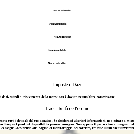
Non Acquistabile
Non Acquistabile
Non Acquistabile
Non Acquistabile
Non Acquistabile
Imposte e Dazi
e dei dazi, quindi al ricevimento della merce non è dovuta nessun′altra commissione.
Tracciabilità dell′ordine
nte tutti i dettagli del tuo acquisto. Se desiderassi ulteriori informazioni, non esitare a mette
'ordine per i prodotti disponibili in pronta consegna. Non appena il pacco viene consegnato al c
a consegna, accedendo alla pagina di monitoraggio del corriere, tramite il link che ti invierem