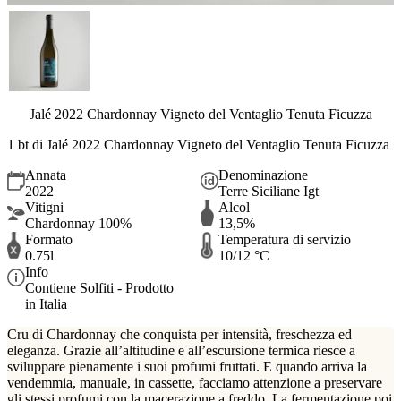
Jalé 2022 Chardonnay Vigneto del Ventaglio Tenuta Ficuzza
1 bt di Jalé 2022 Chardonnay Vigneto del Ventaglio Tenuta Ficuzza
Annata
Denominazione
2022
Terre Siciliane Igt
Vitigni
Alcol
Chardonnay 100%
13,5%
Formato
Temperatura di servizio
0.75l
10/12 °C
Info
Contiene Solfiti - Prodotto
in Italia
Cru di Chardonnay che conquista per intensità, freschezza
ed
eleganza.
Grazie all’altitudine e all’escursione termica riesce a
sviluppare pienamente i suoi profumi fruttati. E quando arriva la
vendemmia, manuale, in cassette, facciamo attenzione a preservare
gli stessi profumi con la macerazione a freddo. La fermentazione poi