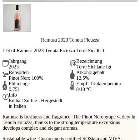
Ramusa 2023 Tenuta Ficuzza
1 bt of
Ramusa 2023 Tenuta Ficuzza Terre Sic. IGT
Jahrgang
Bezeichnung
2023
Terre Siciliane Igt
Rebsorten
Alkoholgehalt
Pinot Nero 100%
12.5%
Füllmenge
Empf. Trinktemperatur
0.75l
8/10 °C
Info
Enthält Sulfite - Hergestellt
in Italien
Ramusa is freshness and fragrance. The Pinot Nero grape variety in
Tenuta Ficuzza, thanks to the strong temperature excursions
develops complex and elegant aromas.
Sustainable wine. Cusumano is certified SOStain and VIVA.