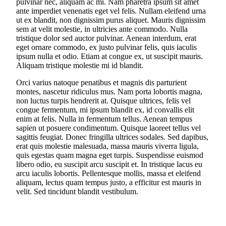
pulvinar nec, aliquam ac mi. Nam pharetra ipsum sit amet
ante imperdiet venenatis eget vel felis. Nullam eleifend urna
ut ex blandit, non dignissim purus aliquet. Mauris dignissim
sem at velit molestie, in ultricies ante commodo. Nulla
tristique dolor sed auctor pulvinar. Aenean interdum, erat
eget ornare commodo, ex justo pulvinar felis, quis iaculis
ipsum nulla et odio. Etiam at congue ex, ut suscipit mauris.
Aliquam tristique molestie mi id blandit.
Orci varius natoque penatibus et magnis dis parturient
montes, nascetur ridiculus mus. Nam porta lobortis magna,
non luctus turpis hendrerit at. Quisque ultrices, felis vel
congue fermentum, mi ipsum blandit ex, id convallis elit
enim at felis. Nulla in fermentum tellus. Aenean tempus
sapien ut posuere condimentum. Quisque laoreet tellus vel
sagittis feugiat. Donec fringilla ultrices sodales. Sed dapibus,
erat quis molestie malesuada, massa mauris viverra ligula,
quis egestas quam magna eget turpis. Suspendisse euismod
libero odio, eu suscipit arcu suscipit et. In tristique lacus eu
arcu iaculis lobortis. Pellentesque mollis, massa et eleifend
aliquam, lectus quam tempus justo, a efficitur est mauris in
velit. Sed tincidunt blandit vestibulum.