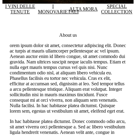
I VINI DELLE
I
SPECIAL
ALTA MORA
TENUTE
MONOVARIETALI
COLLECTION
About us
orem ipsum dolor sit amet, consectetur adipiscing elit. Donec
ac turpis at mauris ullamcorper pellentesque ac vel ipsum.
Aenean auctor enim id libero congue, sit amet commodo dui
gravida. Nam ultrices suscipit neque iaculis tempus. Etiam et
nulla eget mauris tempus cursus vel quis nisi. Nunc
condimentum odio nisl, at aliquam libero vehicula eu.
Phasellus facilisis eu tortor nec vehicula. Cras ex elit,
efficitur at accumsan sed, dignissim at leo. Sed tempor tellus
a arcu pellentesque tristique. Aliquam erat volutpat. Integer
sollicitudin nisi in mauris maximus tincidunt. Fusce
consequat mi at orci viverra, non aliquam sem venenatis.
Nulla facilisi. In hac habitasse platea dictumst. Quisque
lorem sem, egestas ut vestibulum sit amet, eleifend eget erat.
In hac habitasse platea dictumst. Donec commodo odio arcu,
sit amet viverra orci pellentesque a. Sed ac libero vestibulum
ligula hendrerit venenatis. Aenean velit ante, congue in