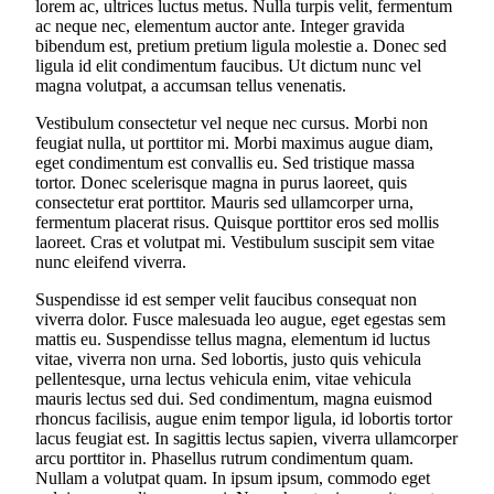
lorem ac, ultrices luctus metus. Nulla turpis velit, fermentum
ac neque nec, elementum auctor ante. Integer gravida
bibendum est, pretium pretium ligula molestie a. Donec sed
ligula id elit condimentum faucibus. Ut dictum nunc vel
magna volutpat, a accumsan tellus venenatis.
Vestibulum consectetur vel neque nec cursus. Morbi non
feugiat nulla, ut porttitor mi. Morbi maximus augue diam,
eget condimentum est convallis eu. Sed tristique massa
tortor. Donec scelerisque magna in purus laoreet, quis
consectetur erat porttitor. Mauris sed ullamcorper urna,
fermentum placerat risus. Quisque porttitor eros sed mollis
laoreet. Cras et volutpat mi. Vestibulum suscipit sem vitae
nunc eleifend viverra.
Suspendisse id est semper velit faucibus consequat non
viverra dolor. Fusce malesuada leo augue, eget egestas sem
mattis eu. Suspendisse tellus magna, elementum id luctus
vitae, viverra non urna. Sed lobortis, justo quis vehicula
pellentesque, urna lectus vehicula enim, vitae vehicula
mauris lectus sed dui. Sed condimentum, magna euismod
rhoncus facilisis, augue enim tempor ligula, id lobortis tortor
lacus feugiat est. In sagittis lectus sapien, viverra ullamcorper
arcu porttitor in. Phasellus rutrum condimentum quam.
Nullam a volutpat quam. In ipsum ipsum, commodo eget