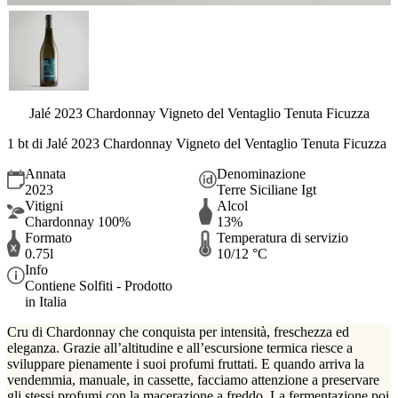
Jalé 2023 Chardonnay Vigneto del Ventaglio Tenuta Ficuzza
1 bt di Jalé 2023 Chardonnay Vigneto del Ventaglio Tenuta Ficuzza
Annata
Denominazione
2023
Terre Siciliane Igt
Vitigni
Alcol
Chardonnay 100%
13%
Formato
Temperatura di servizio
0.75l
10/12 °C
Info
Contiene Solfiti - Prodotto
in Italia
Cru di Chardonnay che conquista per intensità, freschezza
ed
eleganza.
Grazie all’altitudine e all’escursione termica riesce a
sviluppare pienamente i suoi profumi fruttati. E quando arriva la
vendemmia, manuale, in cassette, facciamo attenzione a preservare
gli stessi profumi con la macerazione a freddo. La fermentazione poi