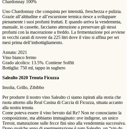
Chardonnay 100%
Uno Chardonnay che conquista per intensità, freschezza e pulizia.
Grazie all’altitudine e all’escursione termica riesce a sviluppare
pienamente i suoi profumi fruttati. E quando arriva la vendemmia,
manuale, in cassette, facciamo attenzione a preservare gli stessi
profumi con la macerazione a freddo. La fermentazione poi avviene
in vecchi carati di rovere da 225 litri dove il vino si affina per sei
mesi prima dell’imbottigliamento.
Annata: 2021
Vino bianco fermo
Grado alcolico: 13.5%. Contiene Solfiti
Bottiglia: 750 ml, tappo in sughero
Salealto 2020 Tenuta Ficuzza
Insolia, Grillo, Zibibbo
Per produrre il nostro vino Salealto ci siamo ispirati alla storia che
ruota attorno alla Real Casina di Caccia di Ficuzza, situata accanto
alla nostra tenuta.
Come poteva essere il vino bevuto dal Re? Non ne conosciamo la
composizione, ma abbiamo immaginato: uve indigene, un unico
Terroir, maturazione sulle fecce fini sino alla vendemmia successiva.
Dopo qualche anno di sperimentazione è nato Salealto, un “vin du