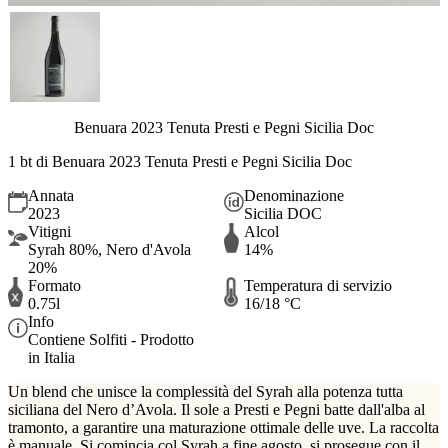
Benuara 2023 Tenuta Presti e Pegni Sicilia Doc
1 bt di Benuara 2023 Tenuta Presti e Pegni Sicilia Doc
Annata
Denominazione
2023
Sicilia DOC
Vitigni
Alcol
Syrah 80%, Nero d'Avola
14%
20%
Formato
Temperatura di servizio
0.75l
16/18 °C
Info
Contiene Solfiti - Prodotto
in Italia
Un blend che unisce la complessità del Syrah alla potenza tutta
siciliana del Nero d’Avola. Il sole a Presti e Pegni batte dall'alba al
tramonto, a garantire una maturazione ottimale delle uve. La raccolta
è manuale. Si comincia col Syrah a fine agosto, si prosegue con il