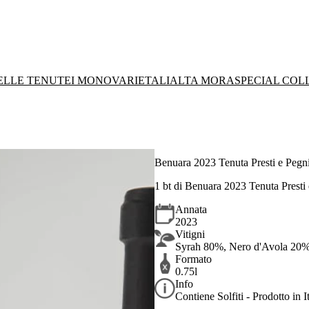
DELLE TENUTE
I MONOVARIETALI
ALTA MORA
SPECIAL COL
Benuara 2023 Tenuta Presti e Pegni
1 bt di Benuara 2023 Tenuta Presti 
Annata
2023
Vitigni
Syrah 80%, Nero d'Avola 20
Formato
0.75l
Info
Contiene Solfiti - Prodotto in It