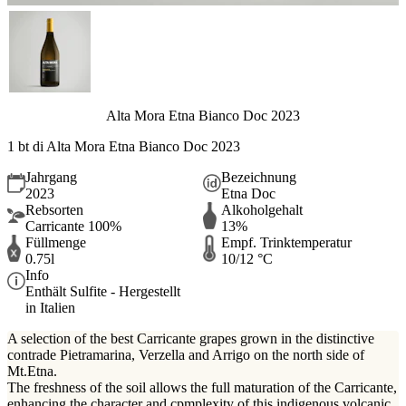
Alta Mora Etna Bianco Doc 2023
1 bt di Alta Mora Etna Bianco Doc 2023
Jahrgang
Bezeichnung
2023
Etna Doc
Rebsorten
Alkoholgehalt
Carricante 100%
13%
Füllmenge
Empf. Trinktemperatur
0.75l
10/12 °C
Info
Enthält Sulfite - Hergestellt
in Italien
A selection of the best Carricante grapes grown in the distinctive
contrade Pietramarina, Verzella and Arrigo on the north side of
Mt.Etna.
The freshness of the soil allows the full maturation of the Carricante,
enhancing the character and cpmplexity of this indigenous volcanic