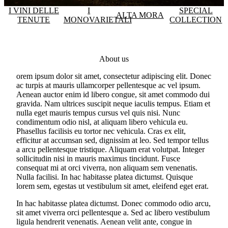
I VINI DELLE
I
SPECIAL
ALTA MORA
TENUTE
MONOVARIETALI
COLLECTION
About us
orem ipsum dolor sit amet, consectetur adipiscing elit. Donec
ac turpis at mauris ullamcorper pellentesque ac vel ipsum.
Aenean auctor enim id libero congue, sit amet commodo dui
gravida. Nam ultrices suscipit neque iaculis tempus. Etiam et
nulla eget mauris tempus cursus vel quis nisi. Nunc
condimentum odio nisl, at aliquam libero vehicula eu.
Phasellus facilisis eu tortor nec vehicula. Cras ex elit,
efficitur at accumsan sed, dignissim at leo. Sed tempor tellus
a arcu pellentesque tristique. Aliquam erat volutpat. Integer
sollicitudin nisi in mauris maximus tincidunt. Fusce
consequat mi at orci viverra, non aliquam sem venenatis.
Nulla facilisi. In hac habitasse platea dictumst. Quisque
lorem sem, egestas ut vestibulum sit amet, eleifend eget erat.
In hac habitasse platea dictumst. Donec commodo odio arcu,
sit amet viverra orci pellentesque a. Sed ac libero vestibulum
ligula hendrerit venenatis. Aenean velit ante, congue in