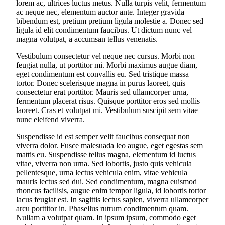
lorem ac, ultrices luctus metus. Nulla turpis velit, fermentum
ac neque nec, elementum auctor ante. Integer gravida
bibendum est, pretium pretium ligula molestie a. Donec sed
ligula id elit condimentum faucibus. Ut dictum nunc vel
magna volutpat, a accumsan tellus venenatis.
Vestibulum consectetur vel neque nec cursus. Morbi non
feugiat nulla, ut porttitor mi. Morbi maximus augue diam,
eget condimentum est convallis eu. Sed tristique massa
tortor. Donec scelerisque magna in purus laoreet, quis
consectetur erat porttitor. Mauris sed ullamcorper urna,
fermentum placerat risus. Quisque porttitor eros sed mollis
laoreet. Cras et volutpat mi. Vestibulum suscipit sem vitae
nunc eleifend viverra.
Suspendisse id est semper velit faucibus consequat non
viverra dolor. Fusce malesuada leo augue, eget egestas sem
mattis eu. Suspendisse tellus magna, elementum id luctus
vitae, viverra non urna. Sed lobortis, justo quis vehicula
pellentesque, urna lectus vehicula enim, vitae vehicula
mauris lectus sed dui. Sed condimentum, magna euismod
rhoncus facilisis, augue enim tempor ligula, id lobortis tortor
lacus feugiat est. In sagittis lectus sapien, viverra ullamcorper
arcu porttitor in. Phasellus rutrum condimentum quam.
Nullam a volutpat quam. In ipsum ipsum, commodo eget