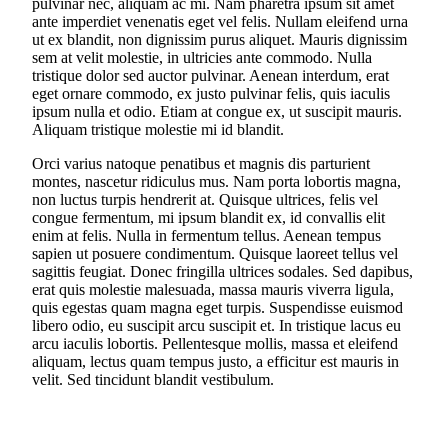
pulvinar nec, aliquam ac mi. Nam pharetra ipsum sit amet
ante imperdiet venenatis eget vel felis. Nullam eleifend urna
ut ex blandit, non dignissim purus aliquet. Mauris dignissim
sem at velit molestie, in ultricies ante commodo. Nulla
tristique dolor sed auctor pulvinar. Aenean interdum, erat
eget ornare commodo, ex justo pulvinar felis, quis iaculis
ipsum nulla et odio. Etiam at congue ex, ut suscipit mauris.
Aliquam tristique molestie mi id blandit.
Orci varius natoque penatibus et magnis dis parturient
montes, nascetur ridiculus mus. Nam porta lobortis magna,
non luctus turpis hendrerit at. Quisque ultrices, felis vel
congue fermentum, mi ipsum blandit ex, id convallis elit
enim at felis. Nulla in fermentum tellus. Aenean tempus
sapien ut posuere condimentum. Quisque laoreet tellus vel
sagittis feugiat. Donec fringilla ultrices sodales. Sed dapibus,
erat quis molestie malesuada, massa mauris viverra ligula,
quis egestas quam magna eget turpis. Suspendisse euismod
libero odio, eu suscipit arcu suscipit et. In tristique lacus eu
arcu iaculis lobortis. Pellentesque mollis, massa et eleifend
aliquam, lectus quam tempus justo, a efficitur est mauris in
velit. Sed tincidunt blandit vestibulum.