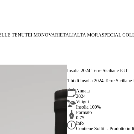
DELLE TENUTE
I MONOVARIETALI
ALTA MORA
SPECIAL COL
Insolia 2024 Terre Siciliane IGT
1 bt di Insolia 2024 Terre Siciliane
Annata
2024
Vitigni
Insolia 100%
Formato
0.75l
Info
Contiene Solfiti - Prodotto in It