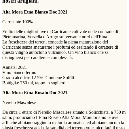
nostri artigiani.
Alta Mora Etna Bianco Doc 2021
Carricante 100%
Frutto delle migliori uve di Carricante coltivate nelle contrade di
Pietramarina, Verzella e Arrigo sul versante nord dell'Etna.
La freschezza dei terreni concede la piena maturazione del
Carricante senza snaturarne i profumi ed esaltando il carattere di
questo vitigno autoctono vulcanico. Un vino bianco che sa
distinguersi per carattere e complessità.
Annata: 2021
Vino bianco fermo
Grado alcolico: 12.5%. Contiene Solfiti
Bottiglia: 750 ml, tappo in sughero
Alta Mora Etna Rosato Doc 2021
Nerello Mascalese
Da circa 1 ettaro di Nerello Mascalese situato a Solicchiata, a 750 m
s.l.m. produciamo l’Etna Rosato Alta Mora. Monitoriamo le uve
affinché abbiano raggiunto maturità aromatica ed abbiano ancora la
giusta freschezza acida, la sapidità del terreno vulcanico farà il resto.