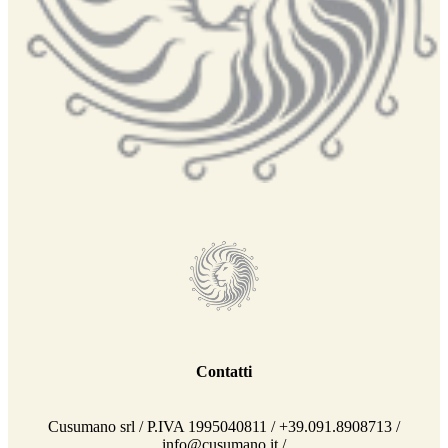
Contatti
Cusumano srl / P.IVA 1995040811 / +39.091.8908713 /
info@cusumano.it /