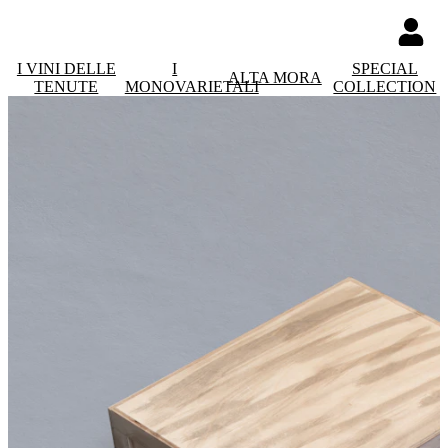
I VINI DELLE
I
SPECIAL
ALTA MORA
TENUTE
MONOVARIETALI
COLLECTION