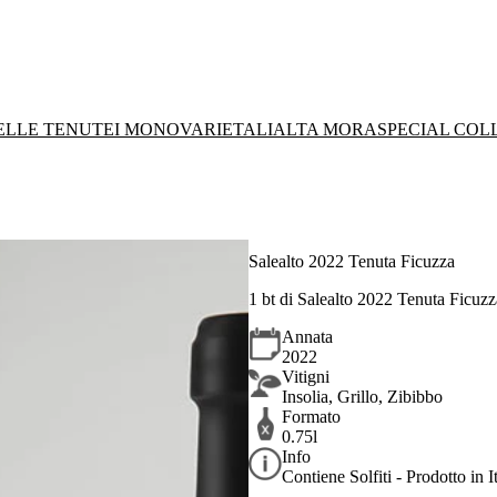
DELLE TENUTE
I MONOVARIETALI
ALTA MORA
SPECIAL COL
Salealto 2022 Tenuta Ficuzza
1 bt di Salealto 2022 Tenuta Ficuzz
Annata
2022
Vitigni
Insolia, Grillo, Zibibbo
Formato
0.75l
Info
Contiene Solfiti - Prodotto in It