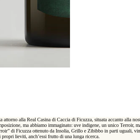
ota attorno alla Real Casina di Caccia di Ficuzza, situata accanto alla nos
osizione, ma abbiamo immaginato: uve indigene, un unico Terroir, matu
r” di Ficuzza ottenuto da Insolia, Grillo e Zibibbo in parti uguali, vin
ropri lieviti, anch’essi frutto di una lunga ricerca.