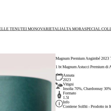
DELLE TENUTE
I MONOVARIETALI
ALTA MORA
SPECIAL COL
Magnum Premium Angimbé 2023 T
1 bt Magnum Astucci Premium di An
Annata
2023
Vitigni
Insolia 70%, Chardonnay 30%
Formato
1.5l
Info
Contiene Solfiti - Prodotto in It