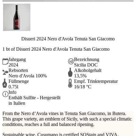
Disueri 2024 Nero d'Avola Tenuta San Giacomo
1 bt of Disueri 2024 Nero d'Avola Tenuta San Giacomo
Jahrgang
Bezeichnung
2024
Sicilia DOC
Rebsorten
Alkoholgehalt
Nero d'Avola 100%
13,5%
Füllmenge
Empf. Trinktemperatur
0.75l
16/18 °C
Info
Enthält Sulfite - Hergestellt
in Italien
From the Nero d’Avola vines in Tenuta San Giacomo, in Butera.
This grape variety, an emblem of Sicily, with such a special climatic
conditions, reaches a full and balanced ripening.
Sustainable wine. Cusumano is certified SOStain and VIVA.