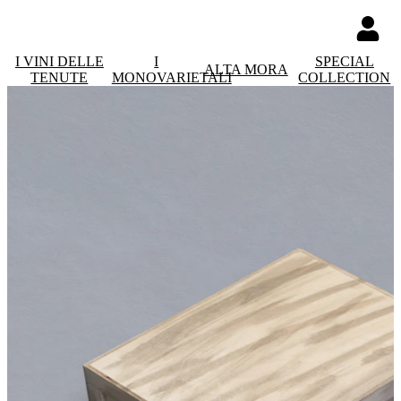
I VINI DELLE
I
SPECIAL
ALTA MORA
TENUTE
MONOVARIETALI
COLLECTION