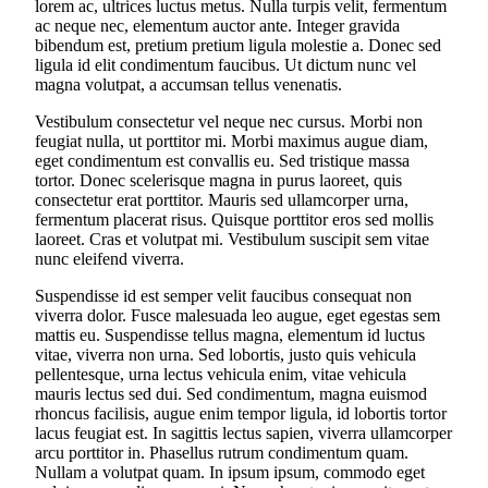
lorem ac, ultrices luctus metus. Nulla turpis velit, fermentum
ac neque nec, elementum auctor ante. Integer gravida
bibendum est, pretium pretium ligula molestie a. Donec sed
ligula id elit condimentum faucibus. Ut dictum nunc vel
magna volutpat, a accumsan tellus venenatis.
Vestibulum consectetur vel neque nec cursus. Morbi non
feugiat nulla, ut porttitor mi. Morbi maximus augue diam,
eget condimentum est convallis eu. Sed tristique massa
tortor. Donec scelerisque magna in purus laoreet, quis
consectetur erat porttitor. Mauris sed ullamcorper urna,
fermentum placerat risus. Quisque porttitor eros sed mollis
laoreet. Cras et volutpat mi. Vestibulum suscipit sem vitae
nunc eleifend viverra.
Suspendisse id est semper velit faucibus consequat non
viverra dolor. Fusce malesuada leo augue, eget egestas sem
mattis eu. Suspendisse tellus magna, elementum id luctus
vitae, viverra non urna. Sed lobortis, justo quis vehicula
pellentesque, urna lectus vehicula enim, vitae vehicula
mauris lectus sed dui. Sed condimentum, magna euismod
rhoncus facilisis, augue enim tempor ligula, id lobortis tortor
lacus feugiat est. In sagittis lectus sapien, viverra ullamcorper
arcu porttitor in. Phasellus rutrum condimentum quam.
Nullam a volutpat quam. In ipsum ipsum, commodo eget