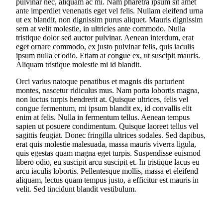
pulvinar nec, aliquam ac mi. Nam pharetra ipsum sit amet
ante imperdiet venenatis eget vel felis. Nullam eleifend urna
ut ex blandit, non dignissim purus aliquet. Mauris dignissim
sem at velit molestie, in ultricies ante commodo. Nulla
tristique dolor sed auctor pulvinar. Aenean interdum, erat
eget ornare commodo, ex justo pulvinar felis, quis iaculis
ipsum nulla et odio. Etiam at congue ex, ut suscipit mauris.
Aliquam tristique molestie mi id blandit.
Orci varius natoque penatibus et magnis dis parturient
montes, nascetur ridiculus mus. Nam porta lobortis magna,
non luctus turpis hendrerit at. Quisque ultrices, felis vel
congue fermentum, mi ipsum blandit ex, id convallis elit
enim at felis. Nulla in fermentum tellus. Aenean tempus
sapien ut posuere condimentum. Quisque laoreet tellus vel
sagittis feugiat. Donec fringilla ultrices sodales. Sed dapibus,
erat quis molestie malesuada, massa mauris viverra ligula,
quis egestas quam magna eget turpis. Suspendisse euismod
libero odio, eu suscipit arcu suscipit et. In tristique lacus eu
arcu iaculis lobortis. Pellentesque mollis, massa et eleifend
aliquam, lectus quam tempus justo, a efficitur est mauris in
velit. Sed tincidunt blandit vestibulum.