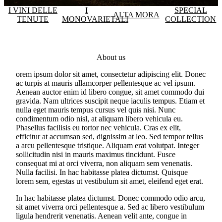
I VINI DELLE
I
SPECIAL
ALTA MORA
TENUTE
MONOVARIETALI
COLLECTION
About us
orem ipsum dolor sit amet, consectetur adipiscing elit. Donec
ac turpis at mauris ullamcorper pellentesque ac vel ipsum.
Aenean auctor enim id libero congue, sit amet commodo dui
gravida. Nam ultrices suscipit neque iaculis tempus. Etiam et
nulla eget mauris tempus cursus vel quis nisi. Nunc
condimentum odio nisl, at aliquam libero vehicula eu.
Phasellus facilisis eu tortor nec vehicula. Cras ex elit,
efficitur at accumsan sed, dignissim at leo. Sed tempor tellus
a arcu pellentesque tristique. Aliquam erat volutpat. Integer
sollicitudin nisi in mauris maximus tincidunt. Fusce
consequat mi at orci viverra, non aliquam sem venenatis.
Nulla facilisi. In hac habitasse platea dictumst. Quisque
lorem sem, egestas ut vestibulum sit amet, eleifend eget erat.
In hac habitasse platea dictumst. Donec commodo odio arcu,
sit amet viverra orci pellentesque a. Sed ac libero vestibulum
ligula hendrerit venenatis. Aenean velit ante, congue in